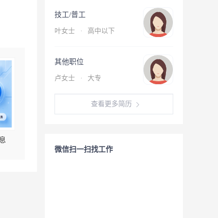
技工/普工
叶女士
·
高中以下
其他职位
卢女士
·
大专
查看更多简历
息
微信扫一扫找工作