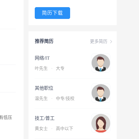
简历下载
推荐简历
更多简历
网络/IT
叶先生
·
大专
其他职位
温先生
·
中专/技校
有低压
技工/普工
黄女士
·
高中以下